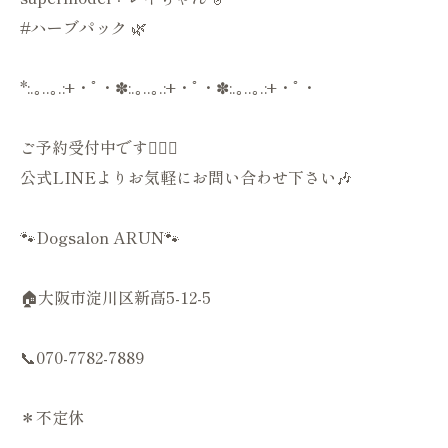
#ハーブパック 🌿
*:.｡..｡.:+・ﾟ・✽:.｡..｡.:+・ﾟ・✽:.｡..｡.:+・ﾟ・
ご予約受付中です💁🏻‍♀️
公式LINEよりお気軽にお問い合わせ下さい🎶
🐾Dogsalon ARUN🐾
🏠大阪市淀川区新高5-12-5
📞070-7782-7889
＊不定休