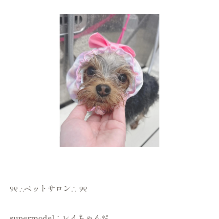
୨୧ ∴ペットサロン∴ ୨୧
supermodel：レイちゃん🫧