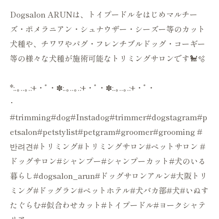
Dogsalon ARUNは、トイプードルをはじめマルチー
ズ・ポメラニアン・シュナウザー・シーズー等のカット
犬種や、チワワやパグ・フレンチブルドッグ・コーギー
等の様々な犬種が施術可能なトリミングサロンです🐩🫧
*:.｡..｡.:+・ﾟ・✽:.｡..｡.:+・ﾟ・✽:.｡..｡.:+・ﾟ・
･
#trimming#dog#Instadog#trimmer#dogstagram#p
etsalon#petstylist#petgram#groomer#grooming #
반려견#トリミング#トリミングサロン#ペットサロン #
ドッグサロン#シャンプー#シャンプーカット#犬のいる
暮らし#dogsalon_arun#ドッグサロンアルン#大阪トリ
ミング#ドッグラン#ペットホテル#犬バカ部#犬#いぬす
たぐらむ#似合わせカット#トイプードル#ヨークシャテ