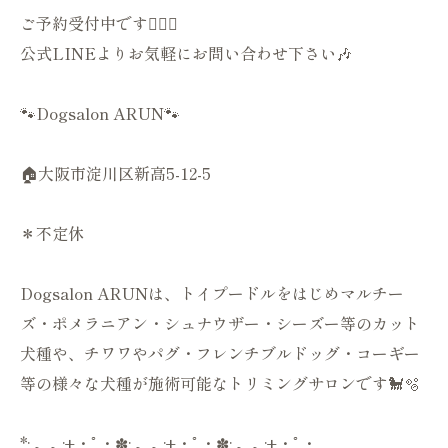
ご予約受付中です💁🏻‍♀️
公式LINEよりお気軽にお問い合わせ下さい🎶
🐾Dogsalon ARUN🐾
🏠大阪市淀川区新高5-12-5
＊不定休
Dogsalon ARUNは、トイプードルをはじめマルチー
ズ・ポメラニアン・シュナウザー・シーズー等のカット
犬種や、チワワやパグ・フレンチブルドッグ・コーギー
等の様々な犬種が施術可能なトリミングサロンです🐩🫧
*:.｡..｡.:+・ﾟ・✽:.｡..｡.:+・ﾟ・✽:.｡..｡.:+・ﾟ・