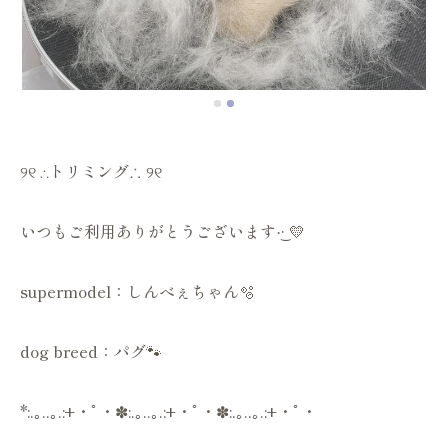
୨୧ ∴トリミング∴ ୨୧
いつもご利用ありがとうございます·͜· 💛
supermodel：しんべぇちゃん🫧
dog breed：パグ🐾
*:.｡..｡.:+・ﾟ・✽:.｡..｡.:+・ﾟ・✽:.｡..｡.:+・ﾟ・