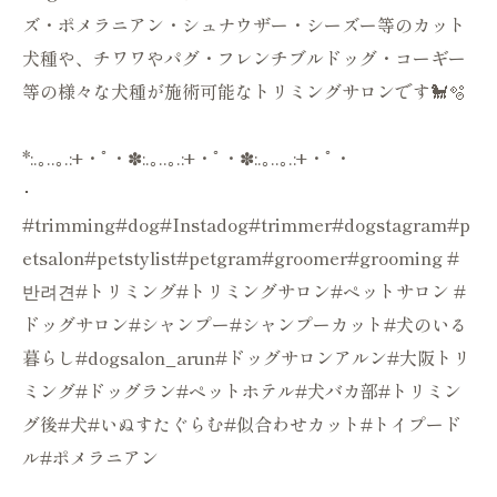
ズ・ポメラニアン・シュナウザー・シーズー等のカット
犬種や、チワワやパグ・フレンチブルドッグ・コーギー
等の様々な犬種が施術可能なトリミングサロンです🐩🫧
*:.｡..｡.:+・ﾟ・✽:.｡..｡.:+・ﾟ・✽:.｡..｡.:+・ﾟ・
･
#trimming#dog#Instadog#trimmer#dogstagram#p
etsalon#petstylist#petgram#groomer#grooming #
반려견#トリミング#トリミングサロン#ペットサロン #
ドッグサロン#シャンプー#シャンプーカット#犬のいる
暮らし#dogsalon_arun#ドッグサロンアルン#大阪トリ
ミング#ドッグラン#ペットホテル#犬バカ部#トリミン
グ後#犬#いぬすたぐらむ#似合わせカット#トイプード
ル#ポメラニアン