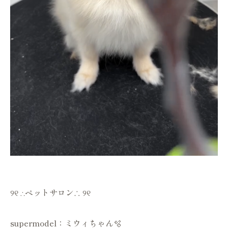
୨୧ ∴ペットサロン∴ ୨୧
supermodel：ミウィちゃん🫧