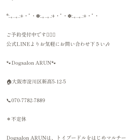
*:.｡..｡.:+・ﾟ・✽:.｡..｡.:+・ﾟ・✽:.｡..｡.:+・ﾟ・
ご予約受付中です💁🏻‍♀️
公式LINEよりお気軽にお問い合わせ下さい🎶
🐾Dogsalon ARUN🐾
🏠大阪市淀川区新高5-12-5
📞070-7782-7889
＊不定休
Dogsalon ARUNは、トイプードルをはじめマルチー