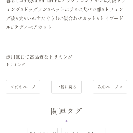
暮らし#dogsalon_arun#ドッグサロンアルン#大阪トリ
ミング#ドッグラン#ペットホテル#犬バカ部#トリミン
グ後#犬#いぬすたぐらむ#似合わせカット#トイプード
ル#テディベアカット
淀川区にて高品質なトリミング
トリミング
< 前のページ
一覧に戻る
次のページ >
関連タグ