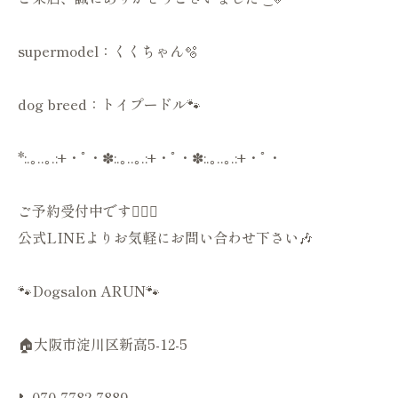
supermodel：くくちゃん🫧
dog breed：トイプードル🐾
*:.｡..｡.:+・ﾟ・✽:.｡..｡.:+・ﾟ・✽:.｡..｡.:+・ﾟ・
ご予約受付中です💁🏻‍♀️
公式LINEよりお気軽にお問い合わせ下さい🎶
🐾Dogsalon ARUN🐾
🏠大阪市淀川区新高5-12-5
📞070-7782-7889