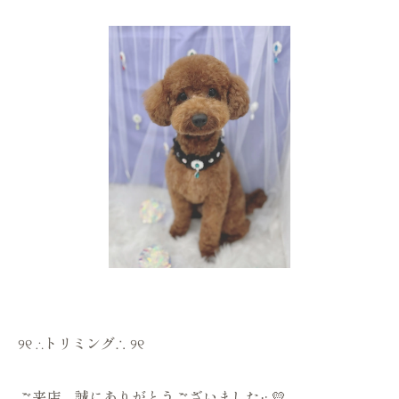
୨୧ ∴トリミング∴ ୨୧
ご来店、誠にありがとうございました‪·͜· 💛