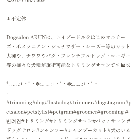
＊不定休
Dogsalon ARUNは、トイプードルをはじめマルチー
ズ・ポメラニアン・シュナウザー・シーズー等のカット
犬種や、チワワやパグ・フレンチブルドッグ・コーギー
等の様々な犬種が施術可能なトリミングサロンです🐩🫧
*:.｡..｡.:+・ﾟ・✽:.｡..｡.:+・ﾟ・✽:.｡..｡.:+・ﾟ・
･
#trimming#dog#Instadog#trimmer#dogstagram#p
etsalon#petstylist#petgram#groomer#grooming #
반려견#トリミング#トリミングサロン#ペットサロン #
ドッグサロン#シャンプー#シャンプーカット#犬のいる