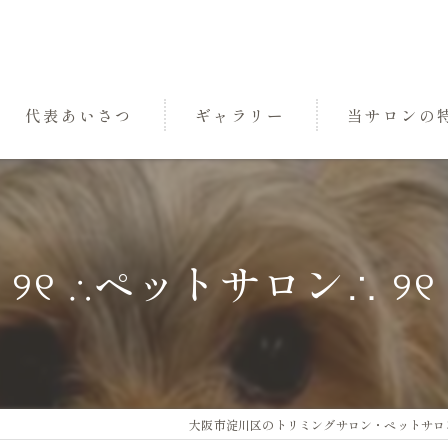
代表あいさつ
ギャラリー
当サロンの
パック
トリミング
୨୧ ∴ペットサロン∴ ୨୧
小型犬
中型犬
三国のペットサ
大阪市淀川区のトリミングサロン・ペットサロンなら