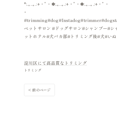
*:.｡..｡.:+・ﾟ・✽:.｡..｡.:+・ﾟ・✽:.｡..｡.:+・ﾟ・
･
#trimming#dog#Instadog#trimmer#d
ペットサロン #ドッグサロン#シャンプー#シャ
ットホテル#犬バカ部#トリミング後#犬#い
淀川区にて高品質なトリミング
トリミング
< 前のページ