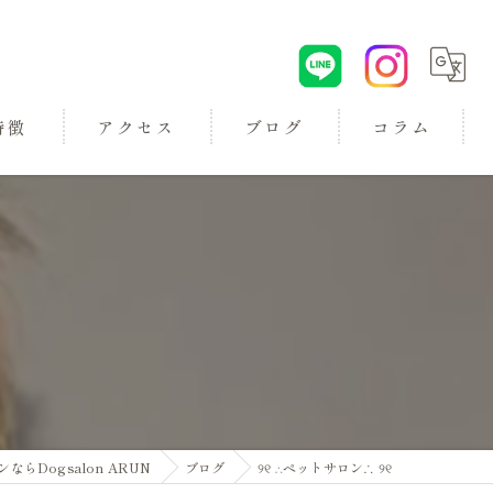
特徴
アクセス
ブログ
コラム
ロン
Dogsalon ARUN
ブログ
୨୧ ∴ペットサロン∴ ୨୧