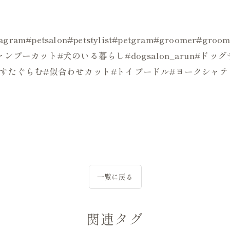
ogstagram#petsalon#petstylist#petgram#groo
ンプーカット#犬のいる暮らし#dogsalon_arun#ド
ぬすたぐらむ#似合わせカット#トイプードル#ヨークシャテ
一覧に戻る
関連タグ