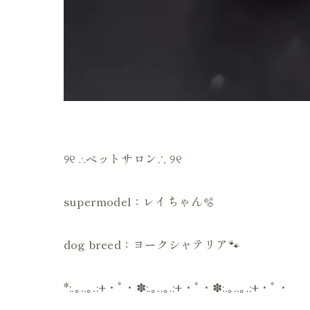
୨୧ ∴ペットサロン∴ ୨୧
supermodel：レイちゃん🫧
dog breed：ヨークシャテリア🐾
*:.｡..｡.:+・ﾟ・✽:.｡..｡.:+・ﾟ・✽:.｡..｡.:+・ﾟ・