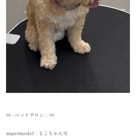
୨୧ ∴ペットサロン∴ ୨୧
supermodel：もこちゃん🫧