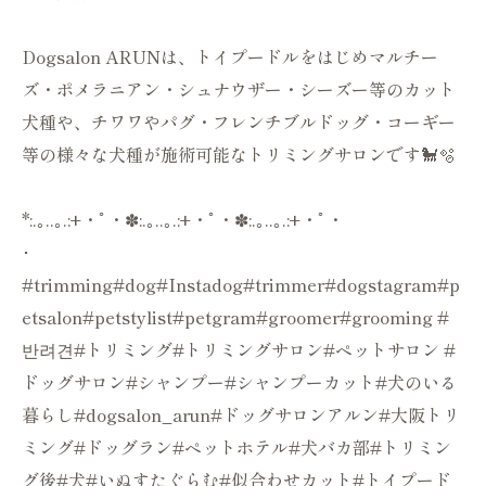
Dogsalon ARUNは、トイプードルをはじめマルチー
ズ・ポメラニアン・シュナウザー・シーズー等のカット
犬種や、チワワやパグ・フレンチブルドッグ・コーギー
等の様々な犬種が施術可能なトリミングサロンです🐩🫧
*:.｡..｡.:+・ﾟ・✽:.｡..｡.:+・ﾟ・✽:.｡..｡.:+・ﾟ・
･
#trimming#dog#Instadog#trimmer#dogstagram#p
etsalon#petstylist#petgram#groomer#grooming #
반려견#トリミング#トリミングサロン#ペットサロン #
ドッグサロン#シャンプー#シャンプーカット#犬のいる
暮らし#dogsalon_arun#ドッグサロンアルン#大阪トリ
ミング#ドッグラン#ペットホテル#犬バカ部#トリミン
グ後#犬#いぬすたぐらむ#似合わせカット#トイプード