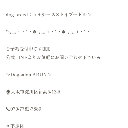
dog breed：マルチーズ×トイプードル🐾
*:.｡..｡.:+・ﾟ・✽:.｡..｡.:+・ﾟ・✽:.｡..｡.:+・ﾟ・
ご予約受付中です💁🏻‍♀️
公式LINEよりお気軽にお問い合わせ下さい🎶
🐾Dogsalon ARUN🐾
🏠大阪市淀川区新高5-12-5
📞070-7782-7889
＊不定休