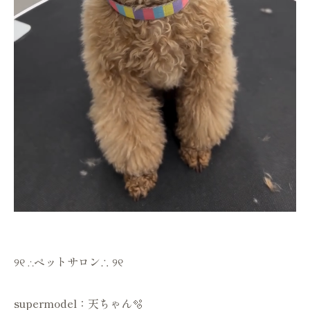
୨୧ ∴ペットサロン∴ ୨୧
supermodel：天ちゃん🫧