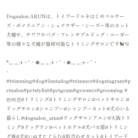
Dogsalon ARUNは、トイプードルをはじめマルチー
ズ・ポメラニアン・シュナウザー・シーズー等のカット
犬種や、チワワやパグ・フレンチブルドッグ・コーギー
等の様々な犬種が施術可能なトリミングサロンです🐩🫧
*:.｡..｡.:+・ﾟ・✽:.｡..｡.:+・ﾟ・✽:.｡..｡.:+・ﾟ・
･
#trimming#dog#Instadog#trimmer#dogstagram#p
etsalon#petstylist#petgram#groomer#grooming #
반려견#トリミング#トリミングサロン#ペットサロン #
ドッグサロン#シャンプー#シャンプーカット#犬のいる
暮らし#dogsalon_arun#ドッグサロンアルン#大阪トリ
ミング#ドッグラン#ペットホテル#犬バカ部#トリミン
グ後#犬#いぬすたぐらむ#似合わせカット#トイプード