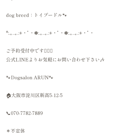
dog breed：トイプードル🐾
*:.｡..｡.:+・ﾟ・✽:.｡..｡.:+・ﾟ・✽:.｡..｡.:+・ﾟ・
ご予約受付中です💁🏻‍♀️
公式LINEよりお気軽にお問い合わせ下さい🎶
🐾Dogsalon ARUN🐾
🏠大阪市淀川区新高5-12-5
📞070-7782-7889
＊不定休