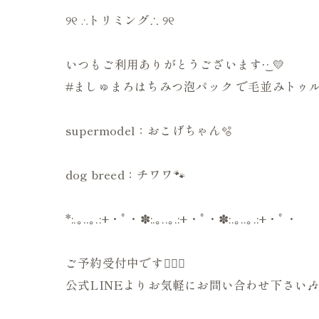
୨୧ ∴トリミング∴ ୨୧
いつもご利用ありがとうございます·͜· 💛
#ましゅまろはちみつ泡パック で毛並みトゥル
supermodel：おこげちゃん🫧
dog breed：チワワ🐾
*:.｡..｡.:+・ﾟ・✽:.｡..｡.:+・ﾟ・✽:.｡..｡.:+・ﾟ・
ご予約受付中です💁🏻‍♀️
公式LINEよりお気軽にお問い合わせ下さい