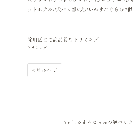
ットホテル#犬バカ部#犬#いぬすたぐらむ#
淀川区にて高品質なトリミング
トリミング
< 前のページ
#ましゅまろはちみつ泡パック