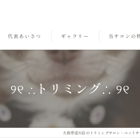
代表あいさつ
ギャラリー
当サロンの
パック
トリミング
୨୧ ∴トリミング∴ ୨୧
小型犬
中型犬
三国のペットサ
大阪市淀川区のトリミングサロン・ペットサロンな