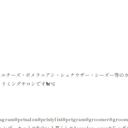
はじめマルチーズ・ポメラニアン・シュナウザー・シーズー等
リミングサロンです🐩🫧
ogstagram#petsalon#petstylist#petgram#groo
ンプーカット#犬のいる暮らし#dogsalon_arun#ド