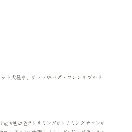
のカット犬種や、チワワやパグ・フレンチブルド
mer#grooming #반려견#トリミング#トリミングサロン#
ッグサロンアルン#大阪トリミング#ドッグラン#ペ