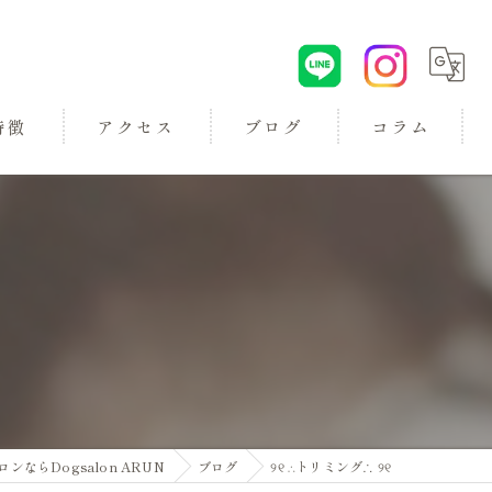
特徴
アクセス
ブログ
コラム
ロン
らDogsalon ARUN
ブログ
୨୧ ∴トリミング∴ ୨୧