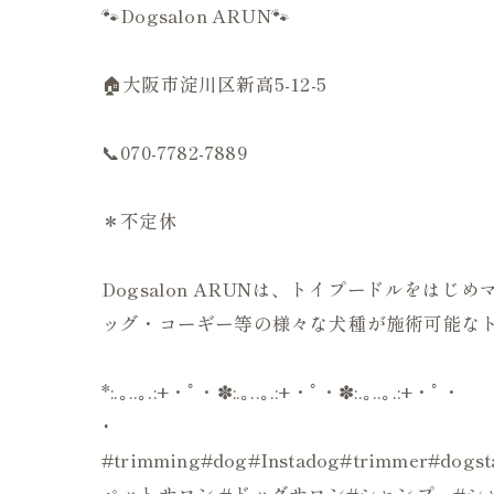
🐾Dogsalon ARUN🐾
🏠大阪市淀川区新高5-12-5
📞070-7782-7889
＊不定休
Dogsalon ARUNは、トイプードルを
ッグ・コーギー等の様々な犬種が施術可能なト
*:.｡..｡.:+・ﾟ・✽:.｡..｡.:+・ﾟ・✽:.｡..｡.:+・ﾟ・
･
#trimming#dog#Instadog#trimmer#d
ペットサロン #ドッグサロン#シャンプー#シャ