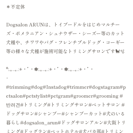
＊不定休
Dogsalon ARUNは、トイプードルをはじめマルチー
ズ・ポメラニアン・シュナウザー・シーズー等のカット
犬種や、チワワやパグ・フレンチブルドッグ・コーギー
等の様々な犬種が施術可能なトリミングサロンです🐩🫧
*:.｡..｡.:+・ﾟ・✽:.｡..｡.:+・ﾟ・✽:.｡..｡.:+・ﾟ・
･
#trimming#dog#Instadog#trimmer#dogstagram#p
etsalon#petstylist#petgram#groomer#grooming #
반려견#トリミング#トリミングサロン#ペットサロン #
ドッグサロン#シャンプー#シャンプーカット#犬のいる
暮らし#dogsalon_arun#ドッグサロンアルン#大阪トリ
ミング#ドッグラン#ペットホテル#犬バカ部#トリミン