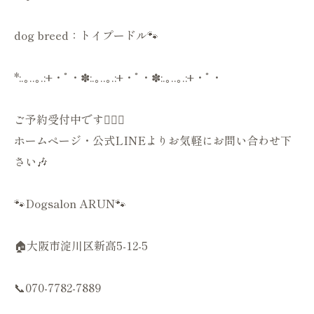
dog breed：トイプードル🐾
*:.｡..｡.:+・ﾟ・✽:.｡..｡.:+・ﾟ・✽:.｡..｡.:+・ﾟ・
ご予約受付中です💁🏻‍♀️
ホームページ・公式LINEよりお気軽にお問い合わせ下
さい🎶
🐾Dogsalon ARUN🐾
🏠大阪市淀川区新高5-12-5
📞070-7782-7889