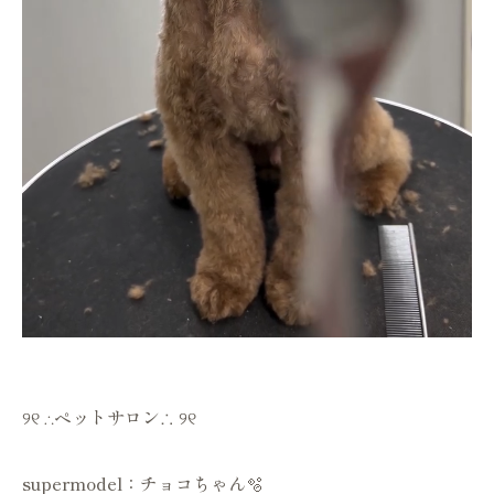
୨୧ ∴ペットサロン∴ ୨୧
supermodel：チョコちゃん🫧