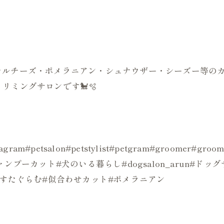
はじめマルチーズ・ポメラニアン・シュナウザー・シーズー等
リミングサロンです🐩🫧
ogstagram#petsalon#petstylist#petgram#groo
ンプーカット#犬のいる暮らし#dogsalon_arun#ド
ぬすたぐらむ#似合わせカット#ポメラニアン