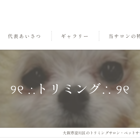
代表あいさつ
ギャラリー
当サロンの
パック
トリミング
୨୧ ∴トリミング∴ ୨୧
小型犬
中型犬
三国のペットサ
大阪市淀川区のトリミングサロン・ペットサロンな