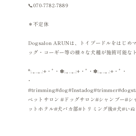
📞070-7782-7889
＊不定休
Dogsalon ARUNは、トイプードルを
ッグ・コーギー等の様々な犬種が施術可能なト
*:.｡..｡.:+・ﾟ・✽:.｡..｡.:+・ﾟ・✽:.｡..｡.:+・ﾟ・
･
#trimming#dog#Instadog#trimmer#d
ペットサロン #ドッグサロン#シャンプー#シャ
ットホテル#犬バカ部#トリミング後#犬#い