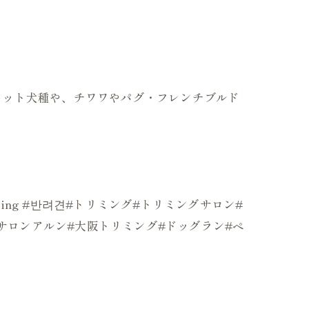
のカット犬種や、チワワやパグ・フレンチブルド
mer#grooming #반려견#トリミング#トリミングサロン#
ッグサロンアルン#大阪トリミング#ドッグラン#ペ