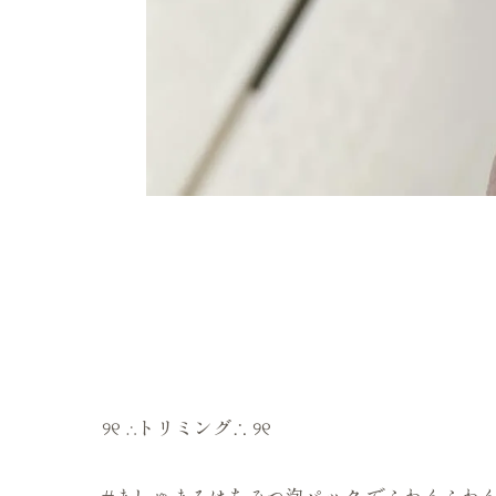
୨୧ ∴トリミング∴ ୨୧
#ましゅまろはちみつ泡パック でふわんふわん