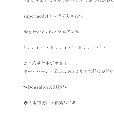
supermodel：ルチアちゃん🫧
dog breed：ポメラニアン🐾
*:.｡..｡.:+・ﾟ・✽:.｡..｡.:+・ﾟ・✽:.｡..｡.:+・ﾟ・
ご予約受付中です💁🏻‍♀️
ホームページ・公式LINEよりお気軽にお問い
🐾Dogsalon ARUN🐾
🏠大阪市淀川区新高5-12-5