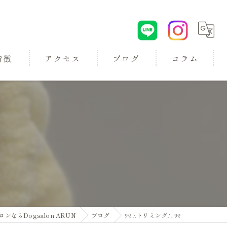
特徴
アクセス
ブログ
コラム
ロン
らDogsalon ARUN
ブログ
୨୧ ∴トリミング∴ ୨୧