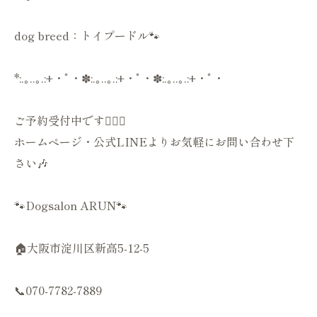
dog breed：トイプードル🐾
*:.｡..｡.:+・ﾟ・✽:.｡..｡.:+・ﾟ・✽:.｡..｡.:+・ﾟ・
ご予約受付中です💁🏻‍♀️
ホームページ・公式LINEよりお気軽にお問い合わせ下
さい🎶
🐾Dogsalon ARUN🐾
🏠大阪市淀川区新高5-12-5
📞070-7782-7889