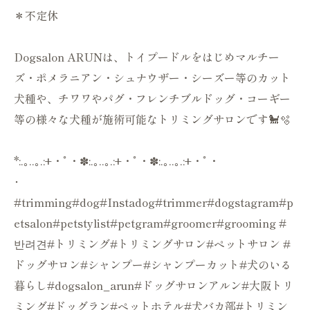
＊不定休
Dogsalon ARUNは、トイプードルをはじめマルチー
ズ・ポメラニアン・シュナウザー・シーズー等のカット
犬種や、チワワやパグ・フレンチブルドッグ・コーギー
等の様々な犬種が施術可能なトリミングサロンです🐩🫧
*:.｡..｡.:+・ﾟ・✽:.｡..｡.:+・ﾟ・✽:.｡..｡.:+・ﾟ・
･
#trimming#dog#Instadog#trimmer#dogstagram#p
etsalon#petstylist#petgram#groomer#grooming #
반려견#トリミング#トリミングサロン#ペットサロン #
ドッグサロン#シャンプー#シャンプーカット#犬のいる
暮らし#dogsalon_arun#ドッグサロンアルン#大阪トリ
ミング#ドッグラン#ペットホテル#犬バカ部#トリミン