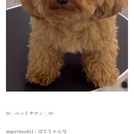
୨୧ ∴ペットサロン∴ ୨୧
supermodel：ぽてちゃん🫧