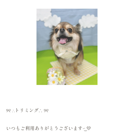
୨୧ ∴トリミング∴ ୨୧
いつもご利用ありがとうございます·͜· 💛