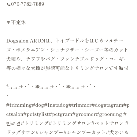
📞070-7782-7889
＊不定休
Dogsalon ARUNは、トイプードルをはじめマルチー
ズ・ポメラニアン・シュナウザー・シーズー等のカット
犬種や、チワワやパグ・フレンチブルドッグ・コーギー
等の様々な犬種が施術可能なトリミングサロンです🐩🫧
*:.｡..｡.:+・ﾟ・✽:.｡..｡.:+・ﾟ・✽:.｡..｡.:+・ﾟ・
･
#trimming#dog#Instadog#trimmer#dogstagram#p
etsalon#petstylist#petgram#groomer#grooming #
반려견#トリミング#トリミングサロン#ペットサロン #
ドッグサロン#シャンプー#シャンプーカット#犬のいる