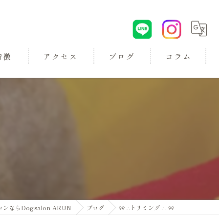
特徴
アクセス
ブログ
コラム
ロン
らDogsalon ARUN
ブログ
୨୧ ∴トリミング ∴ ୨୧