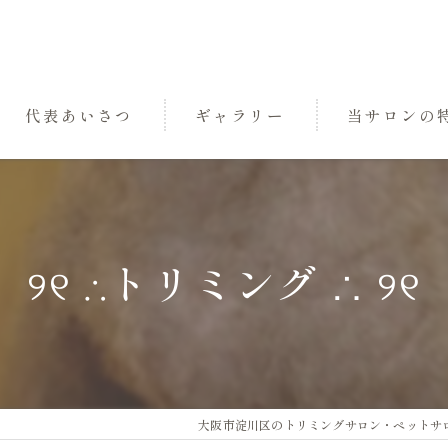
代表あいさつ
ギャラリー
当サロンの
パック
トリミング
୨୧ ∴トリミング ∴ ୨୧
小型犬
中型犬
三国のペットサ
大阪市淀川区のトリミングサロン・ペットサロンな