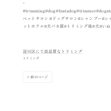
･
#trimming#dog#Instadog#trimmer#d
ペットサロン #ドッグサロン#シャンプー#シャ
ットホテル#犬バカ部#トリミング後#犬#い
淀川区にて高品質なトリミング
トリミング
< 前のページ