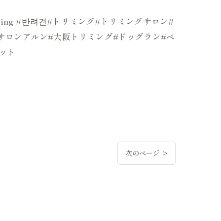
mer#grooming #반려견#トリミング#トリミングサロン#
ッグサロンアルン#大阪トリミング#ドッグラン#ペ
ット
次のページ >