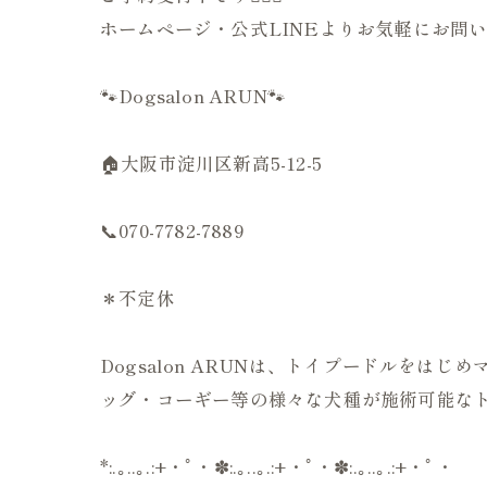
ホームページ・公式LINEよりお気軽にお問い
🐾Dogsalon ARUN🐾
🏠大阪市淀川区新高5-12-5
📞070-7782-7889
＊不定休
Dogsalon ARUNは、トイプードルを
ッグ・コーギー等の様々な犬種が施術可能なト
*:.｡..｡.:+・ﾟ・✽:.｡..｡.:+・ﾟ・✽:.｡..｡.:+・ﾟ・