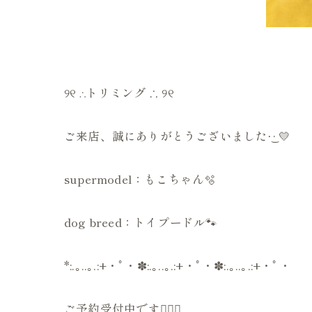
୨୧ ∴トリミング ∴ ୨୧
ご来店、誠にありがとうございました‪·͜· 💛
supermodel：もこちゃん🫧
dog breed：トイプードル🐾
*:.｡..｡.:+・ﾟ・✽:.｡..｡.:+・ﾟ・✽:.｡..｡.:+・ﾟ・
ご予約受付中です💁🏻‍♀️