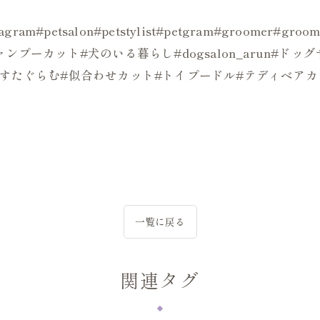
ogstagram#petsalon#petstylist#petgram#groo
ンプーカット#犬のいる暮らし#dogsalon_arun#ド
ぬすたぐらむ#似合わせカット#トイプードル#テディベアカ
一覧に戻る
関連タグ