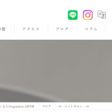
特徴
アクセス
ブログ
コラム
ロン
Dogsalon ARUN
ブログ
୨୧ ∴ペットサロン∴ ୨୧