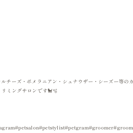
はじめマルチーズ・ポメラニアン・シュナウザー・シーズー等
リミングサロンです🐩🫧
ogstagram#petsalon#petstylist#petgram#groo