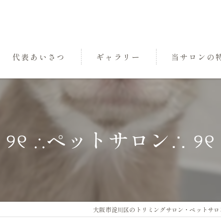
代表あいさつ
ギャラリー
当サロンの
パック
トリミング
୨୧ ∴ペットサロン∴ ୨୧
小型犬
中型犬
三国のペットサ
大阪市淀川区のトリミングサロン・ペットサロンなら