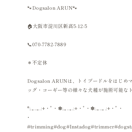
🐾Dogsalon ARUN🐾
🏠大阪市淀川区新高5-12-5
📞070-7782-7889
＊不定休
Dogsalon ARUNは、トイプードルを
ッグ・コーギー等の様々な犬種が施術可能なト
*:.｡..｡.:+・ﾟ・✽:.｡..｡.:+・ﾟ・✽:.｡..｡.:+・ﾟ・
･
#trimming#dog#Instadog#trimmer#d