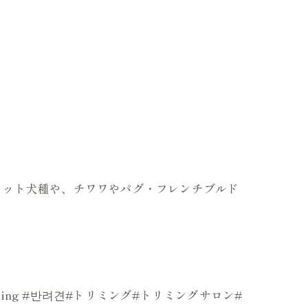
のカット犬種や、チワワやパグ・フレンチブルド
mer#grooming #반려견#トリミング#トリミングサロン#