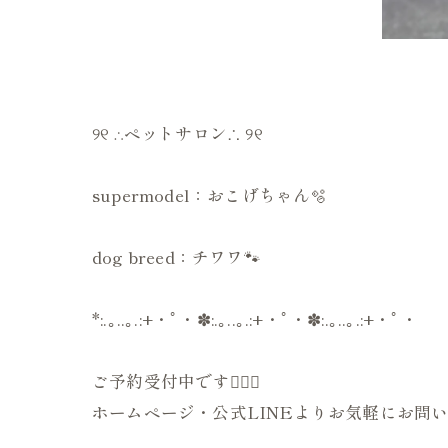
୨୧ ∴ペットサロン∴ ୨୧
supermodel：おこげちゃん🫧
dog breed：チワワ🐾
*:.｡..｡.:+・ﾟ・✽:.｡..｡.:+・ﾟ・✽:.｡..｡.:+・ﾟ・
ご予約受付中です💁🏻‍♀️
ホームページ・公式LINEよりお気軽にお問い