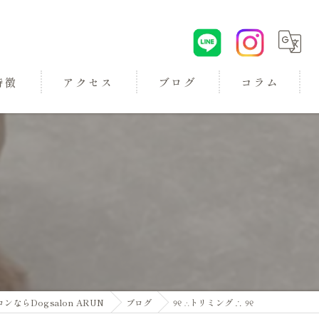
特徴
アクセス
ブログ
コラム
ロン
らDogsalon ARUN
ブログ
୨୧ ∴トリミング ∴ ୨୧