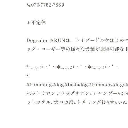
📞070-7782-7889
＊不定休
Dogsalon ARUNは、トイプードルを
ッグ・コーギー等の様々な犬種が施術可能なト
*:.｡..｡.:+・ﾟ・✽:.｡..｡.:+・ﾟ・✽:.｡..｡.:+・ﾟ・
･
#trimming#dog#Instadog#trimmer#d
ペットサロン #ドッグサロン#シャンプー#シャ
ットホテル#犬バカ部#トリミング後#犬#い