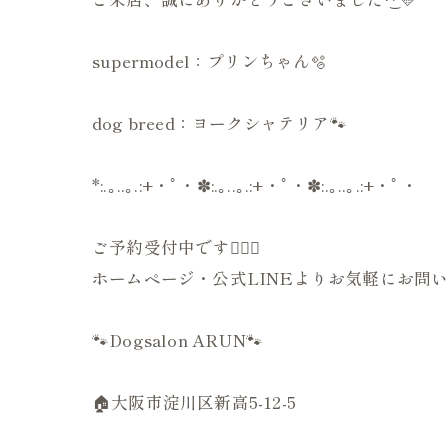
supermodel：プリンちゃん🫧
dog breed：ヨークシャテリア🐾
*:.｡..｡.:+・ﾟ・✽:.｡..｡.:+・ﾟ・✽:.｡..｡.:+・ﾟ・
ご予約受付中です💁🏻‍♀️
ホームページ・公式LINEよりお気軽にお問い
🐾Dogsalon ARUN🐾
🏠大阪市淀川区新高5-12-5