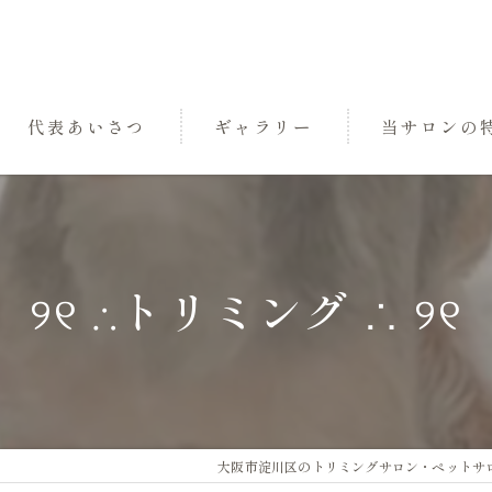
代表あいさつ
ギャラリー
当サロンの
パック
トリミング
୨୧ ∴トリミング ∴ ୨୧
小型犬
中型犬
三国のペットサ
大阪市淀川区のトリミングサロン・ペットサロンな