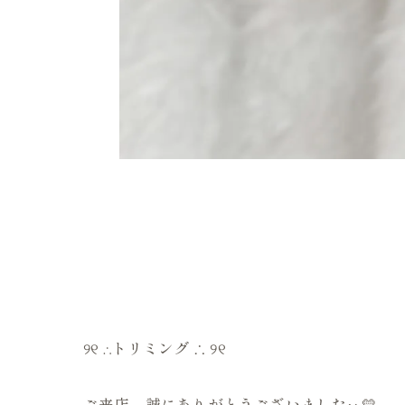
୨୧ ∴トリミング ∴ ୨୧
ご来店、誠にありがとうございました‪·͜· 💛