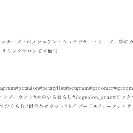
はじめマルチーズ・ポメラニアン・シュナウザー・シーズー等
リミングサロンです🐩🫧
ogstagram#petsalon#petstylist#petgram#groo
ンプーカット#犬のいる暮らし#dogsalon_arun#ド
ぬすたぐらむ#似合わせカット#トイプードル#ヨークシャテ