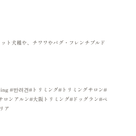
のカット犬種や、チワワやパグ・フレンチブルド
mer#grooming #반려견#トリミング#トリミングサロン#
ッグサロンアルン#大阪トリミング#ドッグラン#ペ
リア