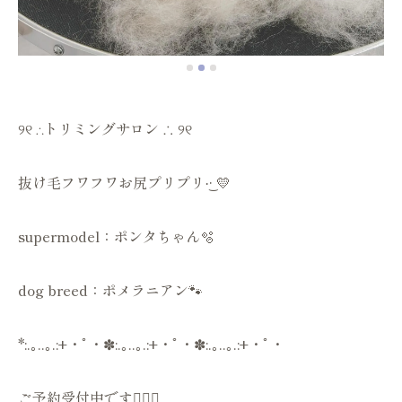
୨୧ ∴トリミングサロン ∴ ୨୧
抜け毛フワフワお尻プリプリ‪·͜· 💛
supermodel：ポンタちゃん🫧
dog breed：ポメラニアン🐾
*:.｡..｡.:+・ﾟ・✽:.｡..｡.:+・ﾟ・✽:.｡..｡.:+・ﾟ・
ご予約受付中です💁🏻‍♀️