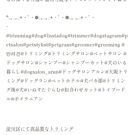
*:.｡..｡.:+・ﾟ・✽:.｡..｡.:+・ﾟ・✽:.｡..｡.:+・ﾟ・
･
#trimming#dog#Instadog#trimmer#dogstagram#p
etsalon#petstylist#petgram#groomer#grooming #
반려견#トリミング#トリミングサロン#ペットサロン #
ドッグサロン#シャンプー#シャンプーカット#犬のいる
暮らし#dogsalon_arun#ドッグサロンアルン#大阪トリ
ミング#ドッグラン#ペットホテル#犬バカ部#トリミン
グ後#犬#いぬすたぐらむ#似合わせカット#トイプード
ル#ポメラニアン
淀川区にて高品質なトリミング