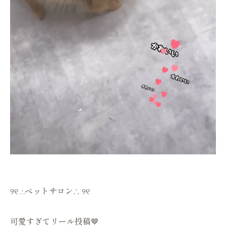
୨୧ ∴ペットサロン∴ ୨୧
可愛すぎてリール投稿🤎