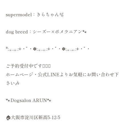
supermodel：きらちゃん🫧
dog breed：シーズー×ポメラニアン🐾
*:.｡..｡.:+・ﾟ・✽:.｡..｡.:+・ﾟ・✽:.｡..｡.:+・ﾟ・
ご予約受付中です💁🏻‍♀️
ホームページ・公式LINEよりお気軽にお問い合わせ下
さい🎶
🐾Dogsalon ARUN🐾
🏠大阪市淀川区新高5-12-5