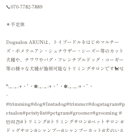
📞070-7782-7889
＊不定休
Dogsalon ARUNは、トイプードルをはじめマルチー
ズ・ポメラニアン・シュナウザー・シーズー等のカット
犬種や、チワワやパグ・フレンチブルドッグ・コーギー
等の様々な犬種が施術可能なトリミングサロンです🐩🫧
*:.｡..｡.:+・ﾟ・✽:.｡..｡.:+・ﾟ・✽:.｡..｡.:+・ﾟ・
･
#trimming#dog#Instadog#trimmer#dogstagram#p
etsalon#petstylist#petgram#groomer#grooming #
반려견#トリミング#トリミングサロン#ペットサロン #
ドッグサロン#シャンプー#シャンプーカット#犬のいる