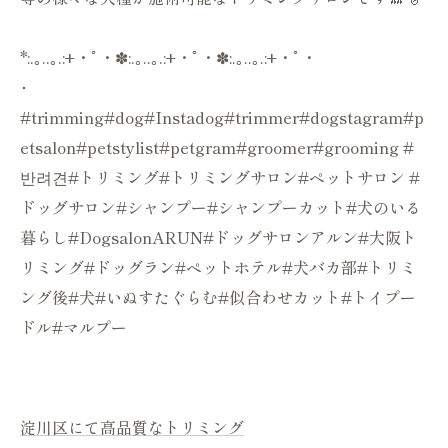
*:.｡..｡.:+・ﾟ・✽:.｡..｡.:+・ﾟ・✽:.｡..｡.:+・ﾟ・
･
#trimming#dog#Instadog#trimmer#dogstagram#p
etsalon#petstylist#petgram#groomer#grooming #
반려견#トリミング#トリミングサロン#ペットサロン #
ドッグサロン#シャンプー#シャンプーカット#犬のいる
暮らし#DogsalonARUN#ドッグサロンアルン#大阪ト
リミング#ドッグラン#ペットホテル#犬バカ部#トリミ
ング後#犬#いぬすたぐらむ#似合わせカット#トイプー
ドル#マルプー
淀川区にて高品質なトリミング