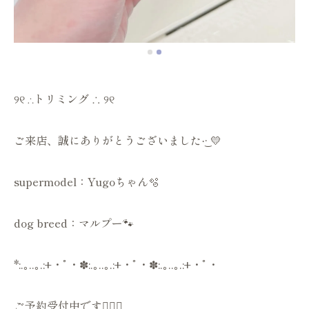
୨୧ ∴トリミング ∴ ୨୧
ご来店、誠にありがとうございました‪·͜· 💛
supermodel：Yugoちゃん🫧
dog breed：マルプー🐾
*:.｡..｡.:+・ﾟ・✽:.｡..｡.:+・ﾟ・✽:.｡..｡.:+・ﾟ・
ご予約受付中です💁🏻‍♀️