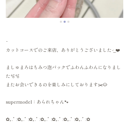
･
カットコースでのご来店、ありがとうございました‪·͜· ❤️
ましゅまろはちみつ泡パックでふわんふわんになりまし
た🫧🫧
またお会いできるのを楽しみにしております✂️🐶
supermodel：あられちゃん🐾
✿｡.ﾟ :✿｡.ﾟ :✿｡.ﾟ :✿｡.ﾟ :✿｡.ﾟ :✿｡.ﾟ :✿｡.ﾟ :✿