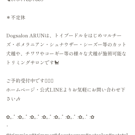
＊不定休
Dogsalon ARUNは、トイプードルをはじめマルチー
ズ・ポメラニアン・シュナウザー・シーズー等のカット
犬種や、チワワやコーギー等の様々な犬種が施術可能な
トリミングサロンです🐩
ご予約受付中です💁🏻‍♀️
ホームページ・公式LINEよりお気軽にお問い合わせ下
さい🎶
✿｡.ﾟ :✿｡.ﾟ :✿｡.ﾟ :✿｡.ﾟ :✿｡.ﾟ :✿｡.ﾟ :✿｡.ﾟ :✿
･
#trimming#trimmer#dogstagram#petsalon#petstyl