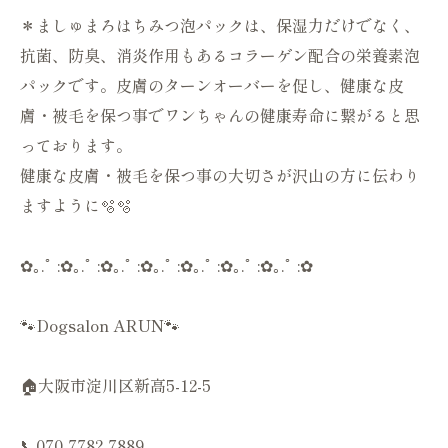
＊ましゅまろはちみつ泡パックは、保湿力だけでなく、
抗菌、防臭、消炎作用もあるコラーゲン配合の栄養素泡
パックです。皮膚のターンオーバーを促し、健康な皮
膚・被毛を保つ事でワンちゃんの健康寿命に繋がると思
っております。
健康な皮膚・被毛を保つ事の大切さが沢山の方に伝わり
ますように🫧🫧
✿｡.ﾟ :✿｡.ﾟ :✿｡.ﾟ :✿｡.ﾟ :✿｡.ﾟ :✿｡.ﾟ :✿｡.ﾟ :✿
🐾Dogsalon ARUN🐾
🏠大阪市淀川区新高5-12-5
📞070-7782-7889