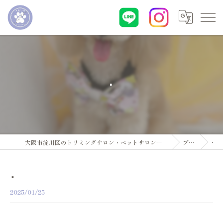
･
大阪市淀川区のトリミングサロン・ペットサロンならDogsalon ARUN
ブログ
･
･
2025/01/25